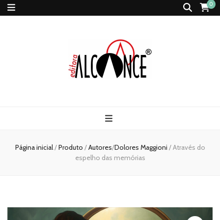
0
Página inicial
/
Produto
/
Autores
/
Dolores Maggioni
/
Através do
espelho das memórias