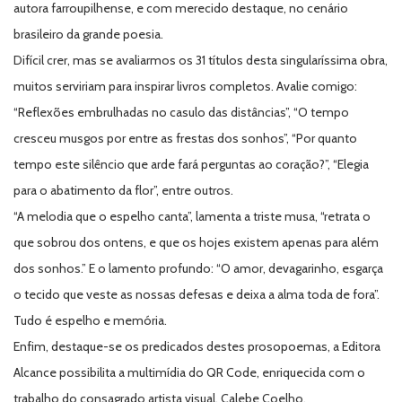
autora farroupilhense, e com merecido destaque, no cenário
brasileiro da grande poesia.
Difícil crer, mas se avaliarmos os 31 títulos desta singularíssima obra,
muitos serviriam para inspirar livros completos. Avalie comigo:
“Reflexões embrulhadas no casulo das distâncias”, “O tempo
cresceu musgos por entre as frestas dos sonhos”, “Por quanto
tempo este silêncio que arde fará perguntas ao coração?”, “Elegia
para o abatimento da flor”, entre outros.
“A melodia que o espelho canta”, lamenta a triste musa, “retrata o
que sobrou dos ontens, e que os hojes existem apenas para além
dos sonhos.” E o lamento profundo: “O amor, devagarinho, esgarça
o tecido que veste as nossas defe­sas e deixa a alma toda de fora”.
Tudo é espelho e memória.
Enfim, destaque-se os predicados destes prosopoemas, a Editora
Alcance possibilita a multimídia do QR Code, enriquecida com o
trabalho do consagrado artista visual, Calebe Coelho.