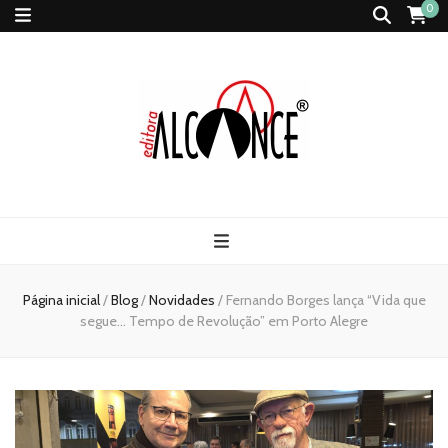
0
Página inicial
/
Blog
/
Novidades
/
Fernando Borges lança “Vida que
segue… Tempo de Revolução” em Porto Alegre